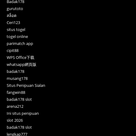
Badak178
gurutoto
สล็อต
Ceri123
situs togel
togel online
parimatch app
cipit88
WPS Office下载
whatsapp網頁版
badak178
musang178
Situs Penipuan Sialan
fangwin88
badak178 slot
arena212
Ini situs penipuan
slot 2026
badak178 slot
lengkap777