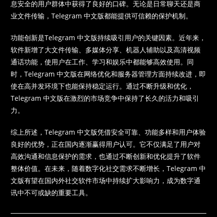
息安全的用户群体中获得了良好的口碑。无论是日常聊天还是商
业文件传输，Telegram 中文版都能提供可信赖的保护机制。
功能创新是Telegram 中文版持续吸引用户的关键因素。近年来，
软件新增了大文件传输、多媒体分享、机器人辅助以及高清视频
通话功能，使用户在工作、学习和娱乐中都能够高效使用。同
时，Telegram 中文版在网络优化和服务器管理方面持续改进，即
使在高并发环境下也能保持稳定运行。通过不断升级和优化，
Telegram 中文版在激烈的市场竞争中保持了长久的活力和吸引
力。
综上所述，Telegram 中文版凭借安全可靠、功能多样和用户体验
良好的优势，正在国内逐渐赢得用户认可。它不仅满足了用户对
高效沟通和信息保护的需求，也通过不断创新和优化提升了软件
整体价值。在未来，随着数字化社交需求不断增长，Telegram 中
文版有望在国内外社交软件市场中持续扩大影响力，成为数字通
讯中不可或缺的重要工具。