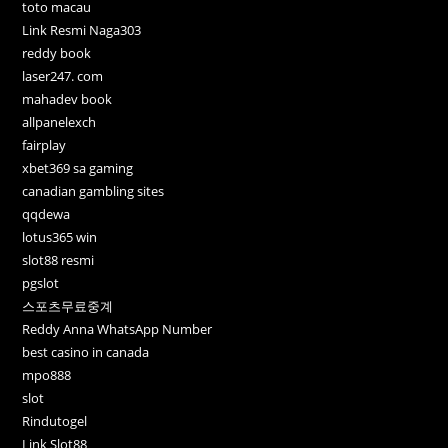
toto macau
Link Resmi Naga303
reddy book
laser247. com
mahadev book
allpanelexch
fairplay
xbet369 sa gaming
canadian gambling sites
qqdewa
lotus365 win
slot88 resmi
pgslot
스포츠무료중계
Reddy Anna WhatsApp Number
best casino in canada
mpo888
slot
Rindutogel
Link Slot88